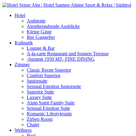
Hotel
Ambiente
Atemberaubende Ausblicke
Kleine Gäste
Ihre Gastgeber
Kulinarik
Lounge & Bar
A-la-carte Restaurant und Sonnen Terrasse
-Summit 1950 MT- FINE DINING
Zimmer
Classic Room Superior
Comfort Superior
Juniorsuite
Sensual Emotion Juniorsuite
Superior Suite
Luxury Suite
Alpin Spirit Family Suite
Sensual Emotion Suite
Romantic Lifestylesuite
Zirben Room
Chalet
Wellness
Pool