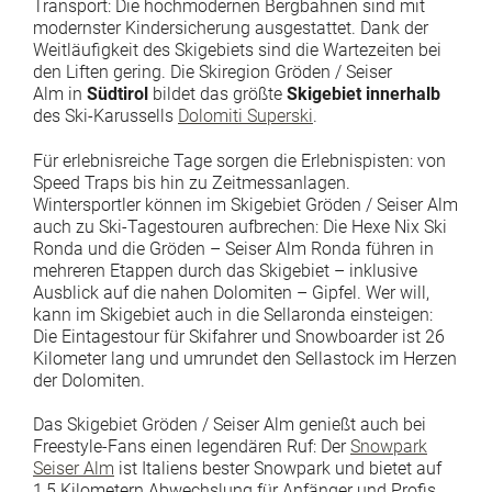
Transport: Die hochmodernen Bergbahnen sind mit
modernster Kindersicherung ausgestattet. Dank der
Weitläufigkeit des Skigebiets sind die Wartezeiten bei
den Liften gering. Die Skiregion Gröden / Seiser
Alm in
Südtirol
bildet das größte
Skigebiet innerhalb
des Ski-Karussells
Dolomiti Superski
.
Für erlebnisreiche Tage sorgen die Erlebnispisten: von
Speed Traps bis hin zu Zeitmessanlagen.
Wintersportler können im Skigebiet Gröden / Seiser Alm
auch zu Ski-Tagestouren aufbrechen: Die Hexe Nix Ski
Ronda und die Gröden – Seiser Alm Ronda führen in
mehreren Etappen durch das Skigebiet – inklusive
Ausblick auf die nahen Dolomiten – Gipfel. Wer will,
kann im Skigebiet auch in die Sellaronda einsteigen:
Die Eintagestour für Skifahrer und Snowboarder ist 26
Kilometer lang und umrundet den Sellastock im Herzen
der Dolomiten.
Das Skigebiet Gröden / Seiser Alm genießt auch bei
Freestyle-Fans einen legendären Ruf: Der
Snowpark
Seiser Alm
ist Italiens bester Snowpark und bietet auf
1,5 Kilometern Abwechslung für Anfänger und Profis.