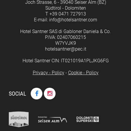
Joch Strasse, 6 - 39040 Seiser Alm (BZ)
Südtirol - Dolomiten
T +39 0471 727913
E-mail: info@hotelsantner.com
Hotel Santner SAS di Gabloner Daniela & Co.
P.IVA: 02407060215
W7YVJK9
hotelsantner@pec.it
Hotel Santner CIN: IT021019A1PLJKG6FG
Privacy - Policy
-
Cookie - Policy
SOCIAL