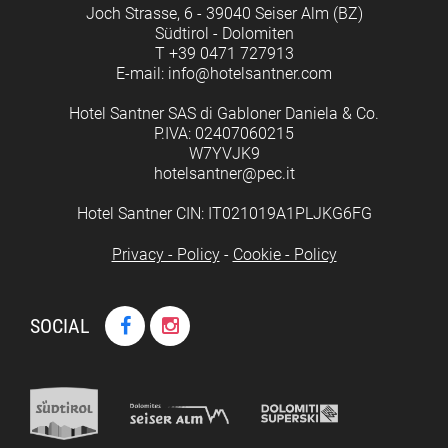
Joch Strasse, 6 - 39040 Seiser Alm (BZ)
Südtirol - Dolomiten
T +39 0471 727913
E-mail: info@hotelsantner.com
Hotel Santner SAS di Gabloner Daniela & Co.
P.IVA: 02407060215
W7YVJK9
hotelsantner@pec.it
Hotel Santner CIN: IT021019A1PLJKG6FG
Privacy - Policy
-
Cookie - Policy
SOCIAL