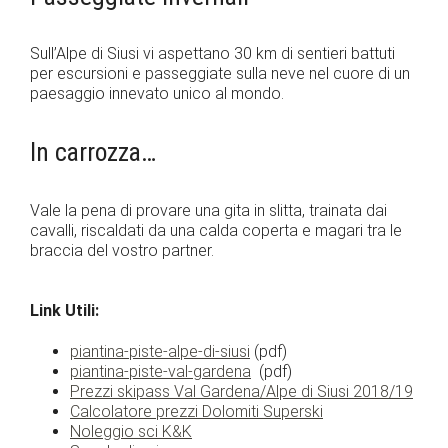
Sull’Alpe di Siusi vi aspettano 30 km di sentieri battuti
per escursioni e passeggiate sulla neve nel cuore di un
paesaggio innevato unico al mondo.
In carrozza…
Vale la pena di provare una gita in slitta, trainata dai
cavalli, riscaldati da una calda coperta e magari tra le
braccia del vostro partner.
Link Utili:
piantina-piste-alpe-di-siusi
(pdf)
piantina-piste-val-gardena
(pdf)
Prezzi skipass Val Gardena/Alpe di Siusi 2018/19
Calcolatore prezzi Dolomiti Superski
Noleggio sci K&K