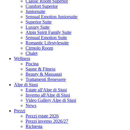
Classic Room Superior
Comfort Superior
Juniorsuite
Sensual Emotion Juniorsuite
Superior Suite
Luxury Suite
Alpin Spirit Family Suite
Sensual Emotion Suite
Romantic Lifestylesuite
Cirmolo Room
Chalet
Wellness
Piscina
Saune & Fitness
Beauty & Massaggi
Trattamenti Benessere
Alpe di Siusi
Estate all'Alpe di Siusi
Inverno all'Alpe di Siusi
Video Gallery Alpe di Siusi
News
Prezzi
Prezzi estate 2026
Prezzi inverno 2026/27
Richiesta